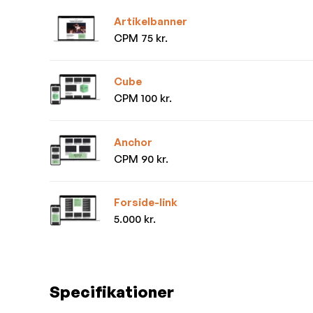
Artikelbanner
CPM 75 kr.
Cube
CPM 100 kr.
Anchor
CPM 90 kr.
Forside-link
5.000 kr.
Specifikationer