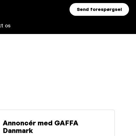
Send forespørgsel
kt os
Annoncér med GAFFA
Danmark