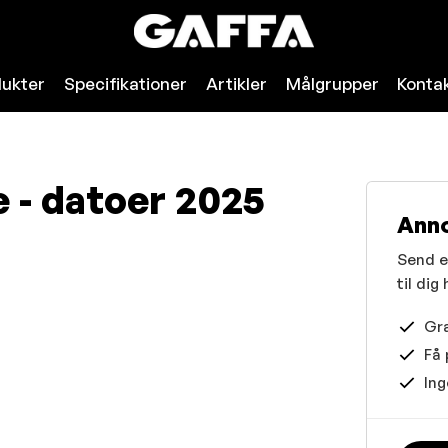
dukter
Specifikationer
Artikler
Målgrupper
Konta
 - datoer 2025
Ann
Send en
til dig
Gra
Få 
Ing