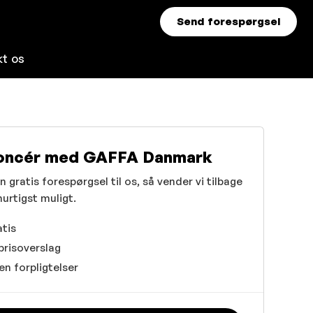
Send forespørgsel
kt os
oncér med GAFFA Danmark
 gratis forespørgsel til os, så vender vi tilbage
 hurtigst muligt.
tis
prisoverslag
en forpligtelser