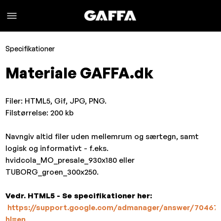
Specifikationer
Materiale GAFFA.dk
Filer: HTML5, Gif, JPG, PNG.
Filstørrelse: 200 kb
Navngiv altid filer uden mellemrum og særtegn, samt
logisk og informativt - f.eks.
hvidcola_MO_presale_930x180 eller
TUBORG_groen_300x250.
Vedr. HTML5 - Se specifikationer her:
https://support.google.com/admanager/answer/70467
hl=en