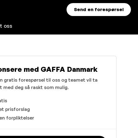
Send en forespørsel
t oss
onsere med GAFFA Danmark
 gratis forespørsel til oss og teamet vil ta
t med deg så raskt som mulig.
tis
et prisforslag
en forpliktelser