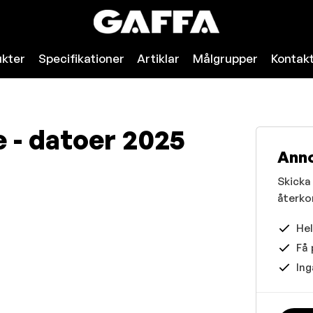
kter
Specifikationer
Artiklar
Målgrupper
Kontak
 - datoer 2025
Ann
Skicka 
återko
Hel
Få 
Ing